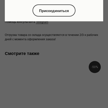
Длина по спине: 65.5 cм
Понятно
На фото размер XS/S
Присоединиться
Параметры модели на фото: рост 175, 87-63-88
Помощь консультанта
Telegram
Отгрузка товара со склада осуществляется в течении 2/3-х рабочих
дней с момента оформления заказа!
Смотрите также
-50%