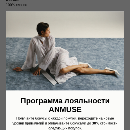
100% хлопок
Обмеры:
XS/S
Оплата частями
Обхват по уровню груди: 122 см
Обхват по уровню бедер: 118 см
Длина рукава от горловины: 46 см
Длина по полочке: 53 см
Длина по спине: 63.5 cм
Оплатите сегодня 25% стоимости покупки
M/L
картой любого банка, остальное — тремя
Обхват по уровню груди: 128 см
платежами раз в две недели.
Обхват по уровню бедер: 124 см
Длина рукава от горловины: 47 см
Длина по полочке: 54 см
Оплата
Через 2
Через 4
Через 6
Длина по спине: 64.5 cм
сегодня
недели
недели
недель
L/XL
25%
25%
25%
25%
Программа лояльности
XL/XXL
ANMUSE
Обхват по уровню груди: 136 см
Без комиссий и переплат
Обхват по уровню бедер: 132 см
Получайте бонусы с каждой покупки, переходите на новые
Длина рукава от горловины: 48 см
уровни привилегий и оплачивайте бонусами до
30%
стоимости
Как обычная оплата картой
Длина по полочке: 55 см
следующих покупок.