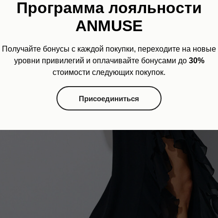
Программа лояльности
ANMUSE
Без комиссий и переплат
Как обычная оплата картой
Понятно
Получайте бонусы с каждой покупки, переходите на новые
уровни привилегий и оплачивайте бонусами до
30%
стоимости следующих покупок.
Присоединиться