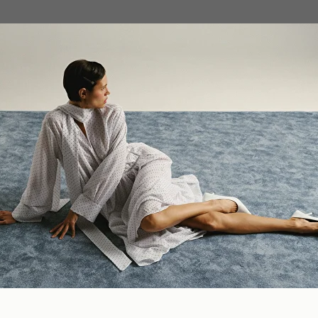
Оплата частями
платите сегодня 25% стоимости покупки картой любого банк
остальное — тремя платежами раз в две недели.
Оплата
Через 2
Через 4
Через 6
сегодня
недели
недели
недель
25%
25%
25%
25%