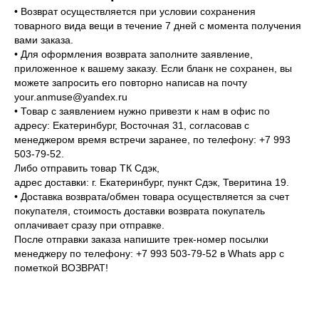
• Возврат осуществляется при условии сохранения
товарного вида вещи в течение 7 дней с момента получения
вами заказа.
• Для оформления возврата заполните заявление,
приложенное к вашему заказу. Если бланк не сохранен, вы
можете запросить его повторно написав на почту
your.anmuse@yandex.ru
• Товар с заявлением нужно привезти к нам в офис по
адресу: Екатеринбург, Восточная 31, согласовав с
менеджером время встречи заранее, по телефону: +7 993
503-79-52.
Оплата частями
Либо отправить товар ТК Сдэк,
КАТАЛОГ
БРЕНД
адрес доставки: г. Екатеринбург, пункт Сдэк, Тверитина 19.
• Доставка возврата/обмен товара осуществляется за счет
Весь ассортимент
О нас
покупателя, стоимость доставки возврата покупатель
Платья
Контакты
оплачивает сразу при отправке.
Оплатите сегодня 25% стоимости покупки
После отправки заказа напишите трек-номер посылки
Деним
Lookbook
картой любого банка, остальное — тремя
менеджеру по телефону: +7 993 503-79-52 в Whats app с
платежами раз в две недели.
пометкой ВОЗВРАТ!
Жакеты и жилеты
Верхняя одежда
ИНФОРМАЦИЯ
Оплата
Через 2
Через 4
Через 6
Аксессуары
сегодня
недели
недели
недель