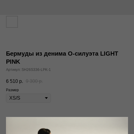
Бермуды из денима О-силуэта LIGHT
PINK
Артикул:
SH26S336-LPK-1
6 510
р.
9 300
р.
Размер
В корзину