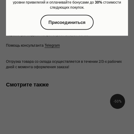
уровни привилегий и оплачивайте бонусами до
30%
стоимости
Длина по спине: 76 cм
Как обычная оплата картой
следующих покупок.
Длина рукава от горловины: 80 см
Обхват по уровню груди: 143 см
Понятно
Обхват по уровню бедер: 141 см
Присоединиться
На фото размер XS/S
Параметры модели на фото: рост 175, 87-63-88
Помощь консультанта
Telegram
Отгрузка товара со склада осуществляется в течении 2/3-х рабочих
дней с момента оформления заказа!
Смотрите также
-50%