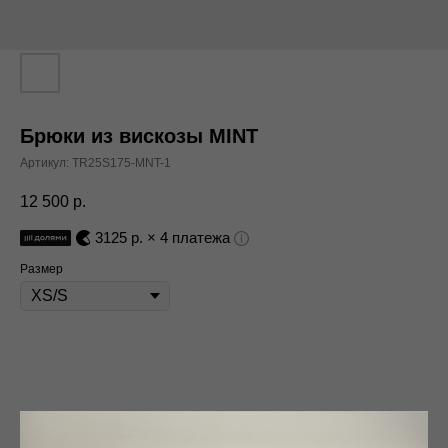
Брюки из вискозы MINT
Артикул:
TR25S175-MNT-1
12 500
р.
3125
р. × 4 платежа
Размер
В корзину
Состав:
60% вискоза, 40% полиэстер