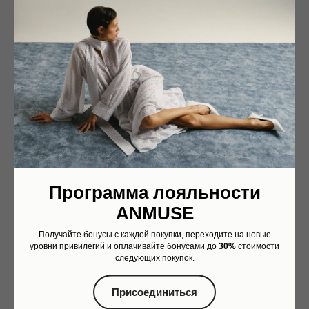
XS/S
Обхват под грудью: 90 см
Обхват по уровню бедер: 95 см
Длина рукава от шва горловины: 75 см
Длина изделия п боковому: 113 см
M/L
Обхват под грудью: 96 см
Обхват по уровню бедер: 101 см
Длина рукава от шва горловины: 75 см
Длина изделия по боковому шву: 114 см
L/XL
Обхват под грудью: 102 см
Обхват по уровню бедер: 107 см
Программа лояльности
Длина рукава от шва горловины: 75 см
Длина изделия по боковому шву: 115 см
ANMUSE
На фото размер XS/S
Получайте бонусы с каждой покупки, переходите на новые
уровни привилегий и оплачивайте бонусами до
30%
стоимости
Параметры модели на фото: рост 175, 87-63-88
следующих покупок.
Помощь консультанта
Telegram
Присоединиться