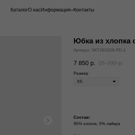
Каталог
О нас
Информация
Контакты
Юбка из хлопка
Артикул:
SKT26S328-PD-1
7 850
р.
15 700
р.
Размер
В корзину
Состав:
95% хлопок, 5% лайкра