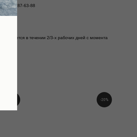
ст 175, 87-63-88
m
уществляется в течении 2/3-х рабочих дней с момента
-50%
-20%