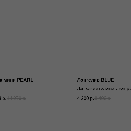
а мини PEARL
Лонгслив BLUE
Лонгслив из хлопка с конт
деталями.
8
р.
14 070
р.
4 200
р.
8 400
р.