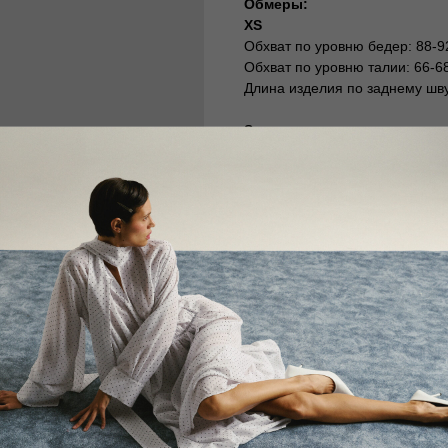
Обмеры:
XS
Обхват по уровню бедер: 88-9
Обхват по уровню талии: 66-6
Длина изделия по заднему шву
S
Обхват по уровню бедер: 92-9
Обхват по уровню талии: 68-7
Длина изделия по заднему шву
M
Обхват по уровню бедер: 96-1
Обхват по уровню талии: 72-7
Длина изделия по заднему шву
L
Обхват по уровню бедер: 102-
Обхват по уровню талии: 77-8
Длина изделия по заднему шву
На фото размер XS