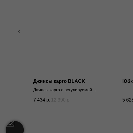
 BLACK
Джинсы карго BLACK
Юбк
Джинсы карго с регулируемой
шириной брючины.
7 434
р.
12 390
р.
5 62