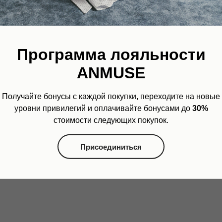
Параметры модели на фото: ро
Помощь консультанта
Telegra
Программа лояльности
Отгрузка товара со склада ос
ANMUSE
оформления заказа!
Получайте бонусы с каждой покупки, переходите на новые
уровни привилегий и оплачивайте бонусами до
30%
стоимости следующих покупок.
Присоединиться
60%