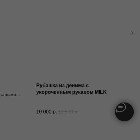
Рубашка из денима с
Брю
укороченным рукавом MILK
RO
растными
Брюк
10 000
р.
12 500
р.
6 77