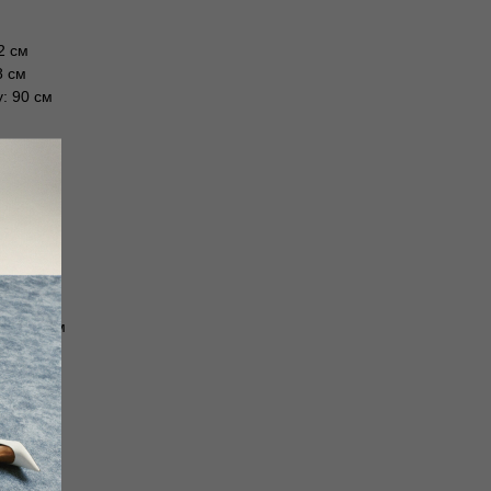
2 см
8 см
: 90 см
6 см
2 см
: 92 см
02 см
6 см
: 93.5 см
108 см
1 см
: 94 см