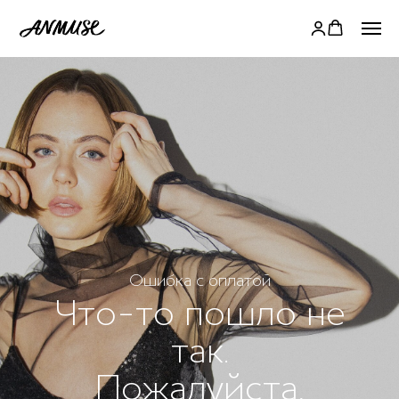
Ошибка с оплатой
Что-то пошло не
так.
Пожалуйста,
свяжитесь с нами
для уточнения
деталей
КОНТАКТЫ